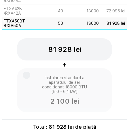
/RXA35A
FTXA42BT
40
18000
72 996 lei
/RXA42A
FTXA50BT
50
18000
81 928 lei
/RXA50A
81 928 lei
+
Instalarea standard a
aparatului de aer
conditionat 18000 BTU
(5,0 - 6,1 kW)
2 100 lei
Total:
81 928
lei de plată