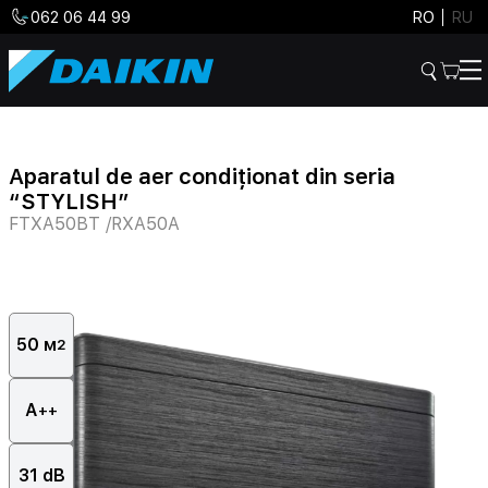
062 06 44 99
RO
RU
Aparatul de aer condiționat din seria
“STYLISH”
FTXA50BT /RXA50A
50 м
2
А
++
31 dB