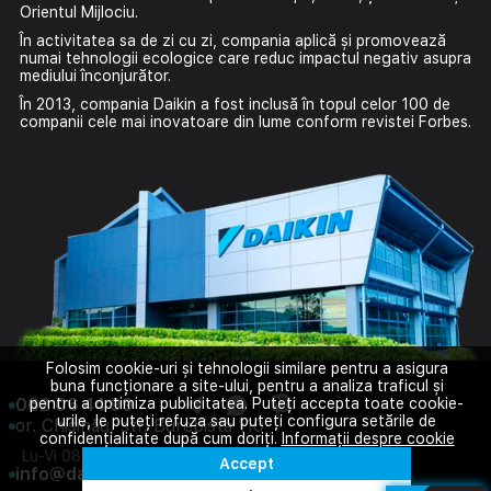
Orientul Mijlociu.
În activitatea sa de zi cu zi, compania aplică și promovează
numai tehnologii ecologice care reduc impactul negativ asupra
mediului înconjurător.
În 2013, compania Daikin a fost inclusă în topul celor 100 de
companii cele mai inovatoare din lume conform revistei Forbes.
Folosim cookie-uri și tehnologii similare pentru a asigura
buna funcționare a site-ului, pentru a analiza traficul și
062 06 44 99
pentru a optimiza publicitatea. Puteți accepta toate cookie-
urile, le puteți refuza sau puteți configura setările de
or. Chișinău, str. Burebista 110
confidențialitate după cum doriți.
Informații despre cookie
Lu-Vi 08:00-18:00
Sâ 08:00-14:00
Accept
info@daikin.com.md