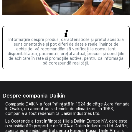
Informațiile despre produs, caracteristicile și prețul acestuia
sunt orientative și pot diferi de datele reale. Înainte de
achiziție, vă recomandăm să verificați la consultant
disponibilitatea, parametrii, prețul actual, precum și condițiile
de achitare în rate și promoțiile active, pentru ca informația
să corespundă realității.
Despre compania Daikin
Compania DAIKIN a fost înființată în 1924 de către Akira Yamada
în Osaka, cu accent pe
sistemele de climatizare
. În 1963,
compania a fost redenumită Daikin Industries Ltd.
La Oostende a fost înființată filiala Daikin Europe NV, care este
o subsidiară în proporție de 100% a Daikin Industries Ltd. Astăzi,
acesta este sediul central pentru Europa, Rusia, țările Africii și