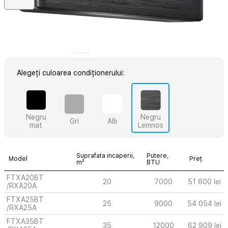
Alegeți culoarea condiționerului:
Negru
Negru
Gri
Alb
mat
Lemnos
Suprafata incaperii,
Putere,
Model
Preț
m²
BTU
FTXA20BT
20
7000
51 600 lei
/RXA20A
FTXA25BT
25
9000
54 054 lei
/RXA25A
FTXA35BT
35
12000
62 909 lei