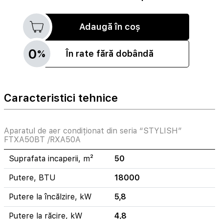
Adaugă în coș
0
%
În rate fără dobândă
Caracteristici tehnice
Aparatul de aer condiționat din seria “STYLISH”
FTXA50BT /RXA50A
Suprafata incaperii, m²
50
Putere, BTU
18000
Putere la încălzire, kW
5,8
Putere la răcire, kW
4,8