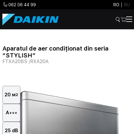
062 06 44 99
RO
RU
Aparatul de aer condiționat din seria
“STYLISH”
FTXA20BS /RXA20A
20 м
2
А
+++
25 dB