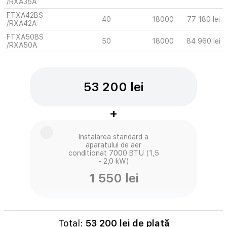
/RXA35A
FTXA42BS
40
18000
77 180 lei
/RXA42A
FTXA50BS
50
18000
84 960 lei
/RXA50A
53 200 lei
+
Instalarea standard a
aparatului de aer
conditionat 7000 BTU (1,5
- 2,0 kW)
1 550 lei
Total:
53 200
lei de plată