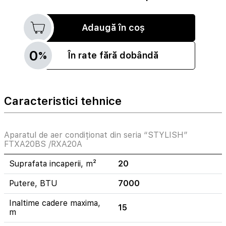
Adaugă în coș
0
%
În rate fără dobândă
Caracteristici tehnice
Aparatul de aer condiționat din seria “STYLISH”
FTXA20BS /RXA20A
Suprafata incaperii, m²
20
Putere, BTU
7000
Inaltime cadere maxima,
15
m