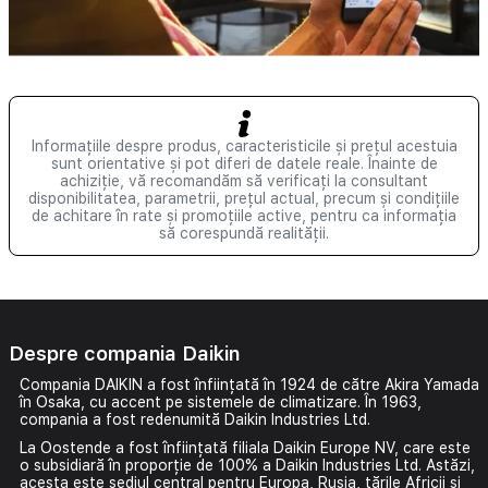
Informațiile despre produs, caracteristicile și prețul acestuia
sunt orientative și pot diferi de datele reale. Înainte de
achiziție, vă recomandăm să verificați la consultant
disponibilitatea, parametrii, prețul actual, precum și condițiile
de achitare în rate și promoțiile active, pentru ca informația
să corespundă realității.
Despre compania Daikin
Compania DAIKIN a fost înființată în 1924 de către Akira Yamada
în Osaka, cu accent pe
sistemele de climatizare
. În 1963,
compania a fost redenumită Daikin Industries Ltd.
La Oostende a fost înființată filiala Daikin Europe NV, care este
o subsidiară în proporție de 100% a Daikin Industries Ltd. Astăzi,
acesta este sediul central pentru Europa, Rusia, țările Africii și