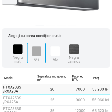
Alegeți culoarea condiționerului:
Negru
Negru
Gri
Alb
mat
Lemnos
Suprafata incaperii,
Putere,
Model
Preț
m²
BTU
FTXA20BS
20
7000
53 200 lei
/RXA20A
FTXA25BS
25
9000
55 960 lei
/RXA25A
FTXA35BS
35
12000
65 320 lei