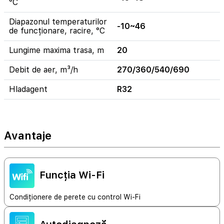
°C
Diapazonul temperaturilor
-10~46
de funcționare, racire, °C
Lungime maxima trasa, m
20
Debit de aer, m³/h
270/360/540/690
Hladagent
R32
Avantaje
Funcția Wi-Fi
Condiționere de perete cu control Wi-Fi