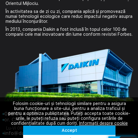
Orientul Mijlociu.
În activitatea sa de zi cu zi, compania aplică și promovează
numai tehnologii ecologice care reduc impactul negativ asupra
mediului înconjurător.
În 2013, compania Daikin a fost inclusă în topul celor 100 de
companii cele mai inovatoare din lume conform revistei Forbes.
Folosim cookie-uri și tehnologii similare pentru a asigura
buna funcționare a site-ului, pentru a analiza traficul și
062 06 44 99
pentru a optimiza publicitatea. Puteți accepta toate cookie-
urile, le puteți refuza sau puteți configura setările de
or. Chișinău, str. Burebista 110
confidențialitate după cum doriți.
Informații despre cookie
Lu-Vi 08:00-18:00
Sâ 08:00-14:00
Accept
info@daikin.com.md