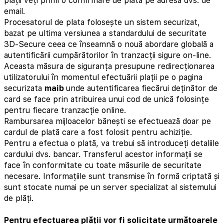
plății veți primi o confirmare de plata pe adresa dvs. de
email.
Procesatorul de plata folosește un sistem securizat,
bazat pe ultima versiunea a standardului de securitate
3D-Secure ceea ce înseamnă o nouă abordare globală a
autentificării cumpărătorilor în tranzacții sigure on-line.
Aceasta măsura de siguranța presupune redirecționarea
utilizatorului în momentul efectuării plații pe o pagina
securizata
maib
unde autentificarea fiecărui deținător de
card se face prin atribuirea unui cod de unică folosințe
pentru fiecare tranzacție online.
Rambursarea mijloacelor bănești se efectuează doar pe
cardul de plată care a fost folosit pentru achiziție.
Pentru a efectua o plată, va trebui să introduceți detaliile
cardului dvs. bancar. Transferul acestor informații se
face în conformitate cu toate măsurile de securitate
necesare. Informațiile sunt transmise în formă criptată și
sunt stocate numai pe un server specializat al sistemului
de plăți.
Pentru efectuarea plății vor fi solicitate următoarele