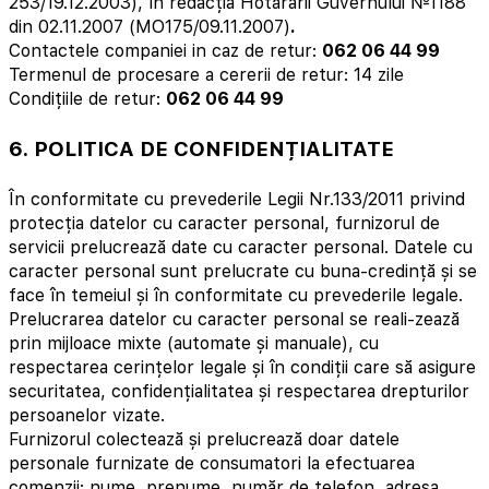
253/19.12.2003), în redacția Hotărârii Guvernului №1188
din 02.11.2007 (МО175/09.11.2007)
.
Contactele companiei in caz de retur:
062 06 44 99
Termenul de procesare a cererii de retur: 14 zile
Condițiile de retur:
062 06 44 99
6. POLITICA DE CONFIDENȚIALITATE
În conformitate cu prevederile Legii Nr.133/2011 privind
protecția datelor cu caracter personal, furnizorul de
servicii prelucrează date cu caracter personal. Datele cu
caracter personal sunt prelucrate cu buna-credință și se
face în temeiul și în conformitate cu prevederile legale.
Prelucrarea datelor cu caracter personal se reali-zează
prin mijloace mixte (automate și manuale), cu
respectarea cerințelor legale și în condiții care să asigure
securitatea, confidențialitatea și respectarea drepturilor
persoanelor vizate.
Furnizorul colectează și prelucrează doar datele
personale furnizate de consumatori la efectuarea
comenzii: nume, prenume, număr de telefon, adresa,