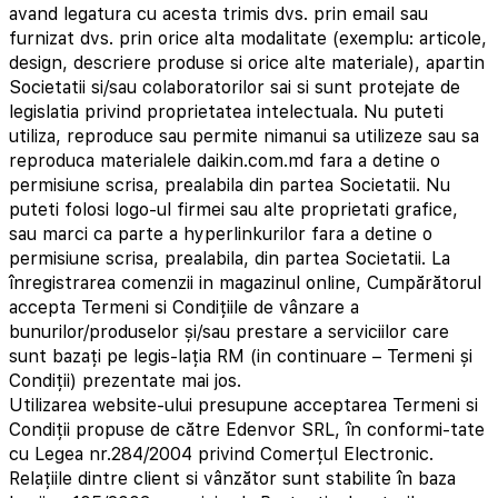
avand legatura cu acesta trimis dvs. prin email sau
furnizat dvs. prin orice alta modalitate (exemplu: articole,
design, descriere produse si orice alte materiale), apartin
Societatii si/sau colaboratorilor sai si sunt protejate de
legislatia privind proprietatea intelectuala. Nu puteti
utiliza, reproduce sau permite nimanui sa utilizeze sau sa
reproduca materialele daikin.com.md fara a detine o
permisiune scrisa, prealabila din partea Societatii. Nu
puteti folosi logo-ul firmei sau alte proprietati grafice,
sau marci ca parte a hyperlinkurilor fara a detine o
permisiune scrisa, prealabila, din partea Societatii. La
înregistrarea comenzii in magazinul online, Cumpărătorul
accepta Termeni si Condițiile de vânzare a
bunurilor/produselor și/sau prestare a serviciilor care
sunt bazați pe legis-lația RM (in continuare – Termeni și
Condiții) prezentate mai jos.
Utilizarea website-ului presupune acceptarea Termeni si
Condiții propuse de către Edenvor SRL, în conformi-tate
cu Legea nr.284/2004 privind Comerțul Electronic.
Relațiile dintre client si vânzător sunt stabilite în baza