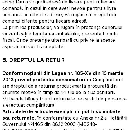
acceptăm o singură adresă de livrare pentru fiecare
comandă. În cazul în care aveți nevoie pentru a livra
comanda pe diferite adrese, vă rugăm să înregistrați
comenzi diferite pentru fiecare adresă.
La primirea produselor, vă rugăm în prezența curierului
să verificați integritatea ambalajului, prezența bonului
fiscal. Orice pretenție ulterioară cu privire la aceste
aspecte nu vor fi acceptate.
5. DREPTUL LA RETUR
Conform noțiunii din Legea nr. 105-XV din 13 martie
2013 privind protecția consumatorilor
Cumpărătorul
are dreptul de a returna produs/marfa procurată din
anumite motive în timp de 14 zile de la ziua achitării.
Mijloacele bănești sunt returnate pe cardul de pe care s-
a efectuat cumpărătura.
Articolele de articole exemplu nu pot fi schimbate
sau returnate,
în conformitate cu Anexa nr.2 a Hotărârii
Guvernului №1465 din 08.12.2003 (MO248-