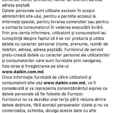
adresa poștală.
Datele personale sunt utilizate exclusiv în scopul
administrării site-ului, pentru a permite accesul la
informații special, pentru livrarea comenzilor sau pentru
a contacta consumatorul în vederea executării livrării.
Prin pre-zenta informare, utilizatorii și consumatorii iau
cunoștință despre faptul că li se vor prelucra și utiliza
datele cu caracter personal (nume, prenume, număr de
telefon, adresa, adresa poștală). Furnizorul de servicii
prelu-crează datele cu caracter personal ale utilizatorilor
și consumatorilor care sunt furnizate prin navigarea,
folo-sirea și înregistrarea pe site-ul
www.daikin.com.md
Orice informație furnizată de către utilizatorii și
consumatorii site-ului
www.daikin.com.md
, va fi
considerată și va reprezenta consimțământul expres ca
datele personale să fie folosite de Furnizor.
Furnizorul nu va dezvălui unei terțe părți niciuna dintre
datele deținute, fără acordul persoanelor vizate și nu va
comercializa, schimba, divulga aceste date cu alte