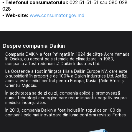
▪️ Telefonul consumatorului:
022 51-51-51 sau 080 028
028
▪️ Web-site:
www.consumator.gov.md
Despre compania Daikin
Compania DAIKIN a fost înființată în 1924 de către Akira Yamada
în Osaka, cu accent pe
sistemele de climatizare
. În 1963,
compania a fost redenumită Daikin Industries Ltd.
La Oostende a fost înființată filiala Daikin Europe NV, care este
o subsidiară în proporție de 100% a Daikin Industries Ltd. Astăzi,
acesta este sediul central pentru Europa, Rusia, țările Africii și
Orientul Mijlociu.
În activitatea sa de zi cu zi, compania aplică și promovează
numai tehnologii ecologice care reduc impactul negativ asupra
mediului înconjurător.
În 2013, compania Daikin a fost inclusă în topul celor 100 de
companii cele mai inovatoare din lume conform revistei Forbes.