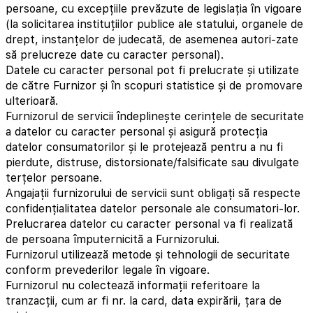
persoane, cu excepțiile prevăzute de legislația în vigoare
(la solicitarea instituțiilor publice ale statului, organele de
drept, instanțelor de judecată, de asemenea autori-zate
să prelucreze date cu caracter personal).
Datele cu caracter personal pot fi prelucrate și utilizate
de către Furnizor și în scopuri statistice și de promovare
ulterioară.
Furnizorul de servicii îndeplinește cerințele de securitate
a datelor cu caracter personal și asigură protecția
datelor consumatorilor și le protejează pentru a nu fi
pierdute, distruse, distorsionate/falsificate sau divulgate
terțelor persoane.
Angajații furnizorului de servicii sunt obligați să respecte
confidențialitatea datelor personale ale consumatori-lor.
Prelucrarea datelor cu caracter personal va fi realizată
de persoana împuternicită a Furnizorului.
Furnizorul utilizează metode și tehnologii de securitate
conform prevederilor legale în vigoare.
Furnizorul nu colectează informații referitoare la
tranzacții, cum ar fi nr. la card, data expirării, țara de