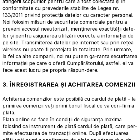
atingerii scopurilor pentru care a fost colectată și în
conformitate cu prevederile stabilite de Legea nr.
133/2011 privind protecția datelor cu caracter personal.
Noi folosim măsuri de securitate comerciale pentru a
preveni accesul neautorizat, menținerea exactității date-
lor și pentru asigurarea utilizării corecte a informației de
pe site. Transmiterea datelor pe internet sau prin rețea
wireless nu poate fi protejata în totalitate. Prin urmare,
la fel ca alte companii, noi nu putem ga-ranta securitatea
informației pe care o oferă Cumpărătorului, astfel, el va
face acest lucru pe propria răspun-dere.
3. ÎNREGISTRAREA ȘI ACHITAREA COMENZII
Achitarea comenzilor este posibilă cu cardul de plată – la
primirea comenzii veți primi bonul fiscal ce va con-firma
plata.
Plata online se face în condiții de siguranța maxima
folosind ca instrument de plată cardul de plată, care per-
mite efectuarea de tranzacții online. După efectuarea