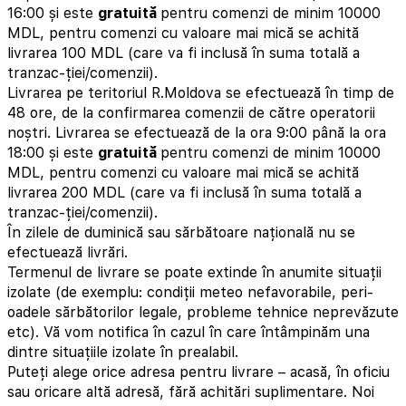
16:00 și este
gratuită
pentru comenzi de minim 10000
MDL, pentru comenzi cu valoare mai mică se achită
livrarea 100 MDL (care va fi inclusă în suma totală a
tranzac-ției/comenzii).
Livrarea pe teritoriul R.Moldova se efectuează în timp de
48 ore, de la confirmarea comenzii de către operatorii
noștri. Livrarea se efectuează de la ora 9:00 până la ora
18:00 și este
gratuită
pentru comenzi de minim 10000
MDL, pentru comenzi cu valoare mai mică se achită
livrarea 200 MDL (care va fi inclusă în suma totală a
tranzac-ției/comenzii).
În zilele de duminică sau sărbătoare națională nu se
efectuează livrări.
Termenul de livrare se poate extinde în anumite situații
izolate (de exemplu: condiții meteo nefavorabile, peri-
oadele sărbătorilor legale, probleme tehnice neprevăzute
etc). Vă vom notifica în cazul în care întâmpinăm una
dintre situațiile izolate în prealabil.
Puteți alege orice adresa pentru livrare – acasă, în oficiu
sau oricare altă adresă, fără achitări suplimentare. Noi