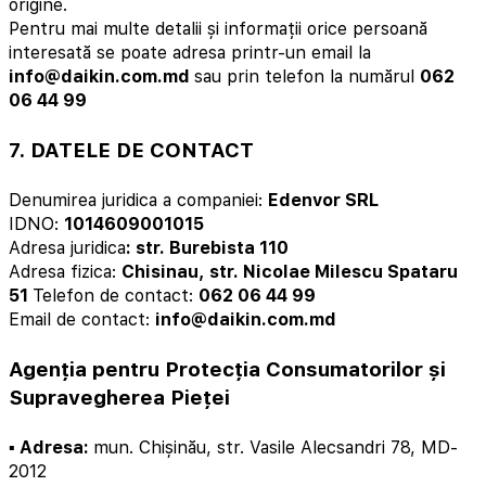
origine.
Pentru mai multe detalii și informații orice persoană
interesată se poate adresa printr-un email la
info@daikin.com.md
sau prin telefon la numărul
062
06 44 99
7. DATELE DE CONTACT
Denumirea juridica a companiei:
Edenvor SRL
IDNO:
1014609001015
Adresa juridica
: str. Burebista 110
Adresa fizica:
Chisinau, str. Nicolae Milescu Spataru
51
Telefon de contact:
062 06 44 99
Email de contact:
info@daikin.com.md
Agenția pentru Protecția Consumatorilor și
Supravegherea Pieței
▪️ Adresa:
mun. Chișinău, str. Vasile Alecsandri 78, MD-
2012