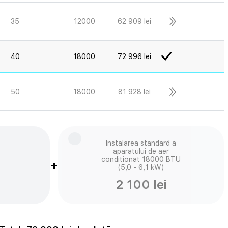
35
12000
62 909 lei
40
18000
72 996 lei
50
18000
81 928 lei
Instalarea standard a
aparatului de aer
conditionat 18000 BTU
+
(5,0 - 6,1 kW)
2 100 lei