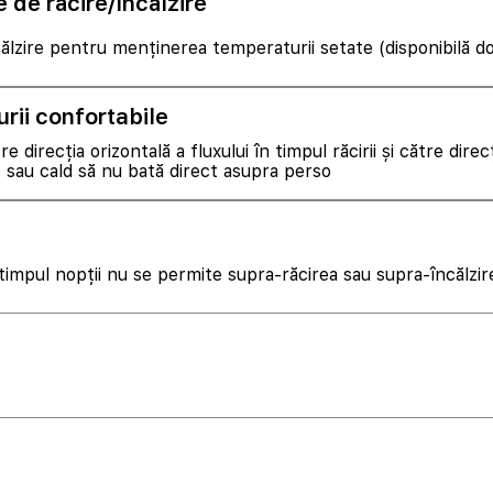
de răcire/încălzire
ălzire pentru menținerea temperaturii setate (disponibilă 
rii confortabile
direcția orizontală a fluxului în timpul răcirii și către direcți
 sau cald să nu bată direct asupra perso
timpul nopții nu se permite supra-răcirea sau supra-încălzir