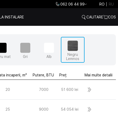
062 06 44 99
RO
RU
LA INSTALARE
CAUTARE
COS
Negru
ru mat
Gri
Alb
Lemnos
ta incaperii, m²
Putere, BTU
Preț
Mai multe detalii
20
7000
51 600 lei
25
9000
54 054 lei