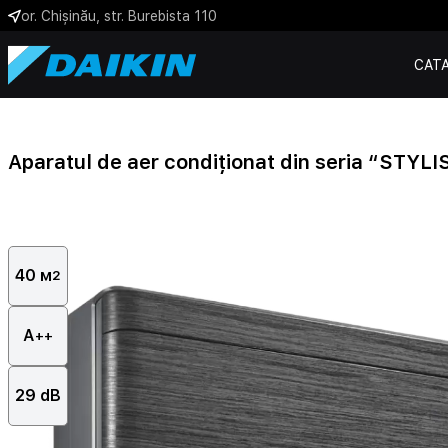
or. Chișinău, str. Burebista 110
CATA
Aparatul de aer condiționat din seria “STYL
40 м
2
А
++
29 dB