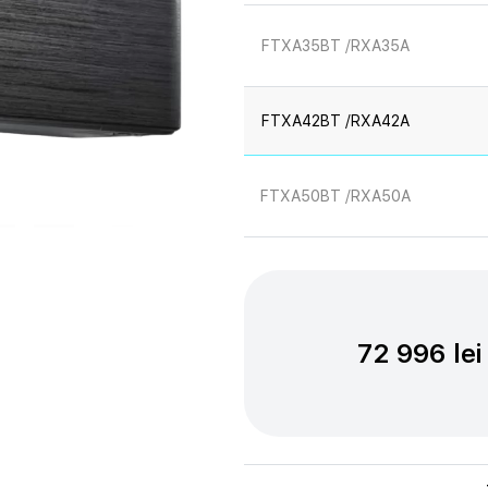
FTXA35BT /RXA35A
FTXA42BT /RXA42A
FTXA50BT /RXA50A
72 996 lei