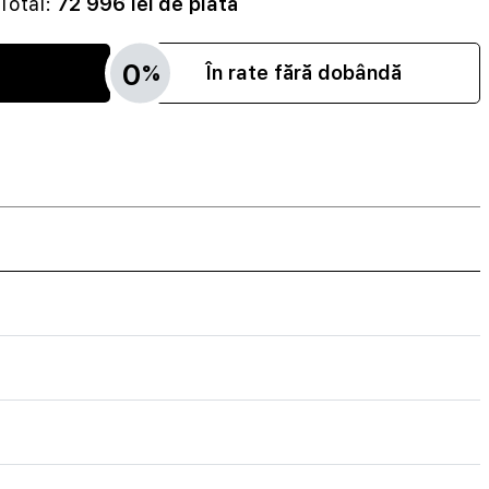
Total:
72 996
lei de plată
0
%
ș
În rate fără dobândă