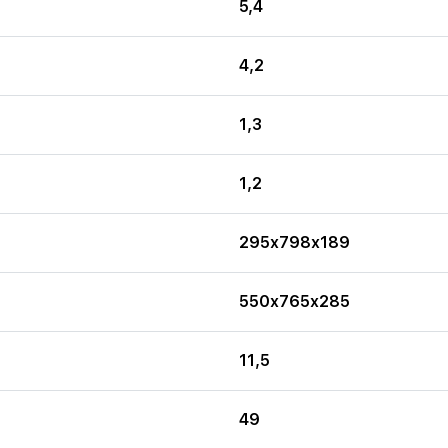
5,4
4,2
1,3
1,2
295x798x189
550x765x285
11,5
49