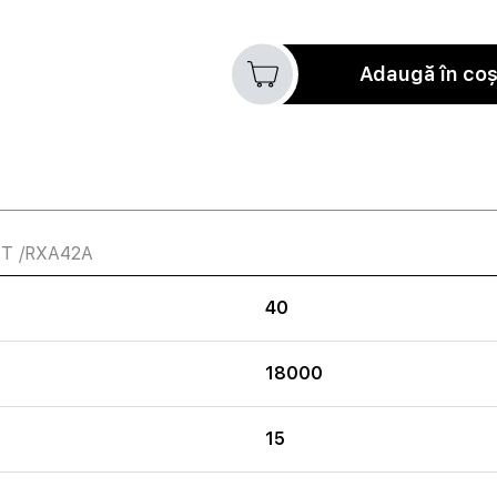
Adaugă în co
2BT /RXA42A
40
18000
15