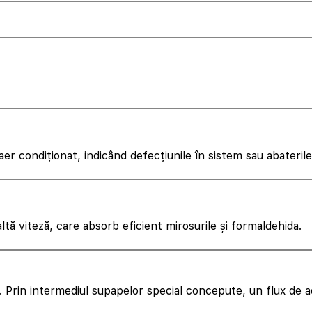
e aer condiționat, indicând defecțiunile în sistem sau abateri
tă viteză, care absorb eficient mirosurile și formaldehida.
e. Prin intermediul supapelor special concepute, un flux de 