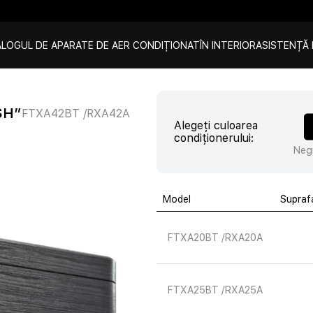
LOGUL DE APARATE DE AER CONDIȚIONAT
ÎN INTERIOR
ASISTENȚĂ 
ISH”
FTXA42BT /RXA42A
Alegeți culoarea
condiționerului:
Neg
Model
Suprafa
FTXA20BT /RXA20A
FTXA25BT /RXA25A