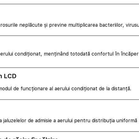
rosurile neplăcute și previne multiplicarea bacteriilor, virusur
erului condiționat, menținând totodată confortul în încăpere. 
an LCD
odul de funcționare al aerului condiționat de la distanță.
 jaluzelelor de admisie a aerului pentru distribuția uniformă a