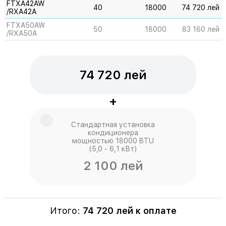
FTXA42AW
40
18000
74 720 лей
/RXA42A
FTXA50AW
50
18000
83 160 лей
/RXA50A
74 720 лей
+
Стандартная установка
кондиционера
мощностью 18000 BTU
(5,0 - 6,1 кВт)
2 100 лей
Итого:
74 720
лей к оплате