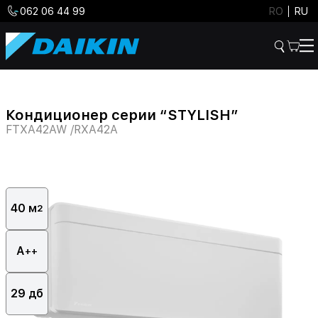
062 06 44 99
RO
RU
Кондиционер серии “STYLISH”
FTXA42AW /RXA42A
40 м
2
А
++
29 дб