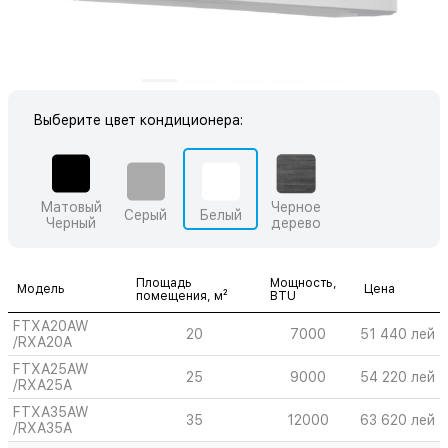
Выберите цвет кондиционера:
Матовый
Черное
Серый
Белый
Черный
дерево
Площадь
Мощность,
Модель
Цена
помещения, м²
BTU
FTXA20AW
20
7000
51 440 лей
/RXA20A
FTXA25AW
25
9000
54 220 лей
/RXA25A
FTXA35AW
35
12000
63 620 лей
/RXA35A