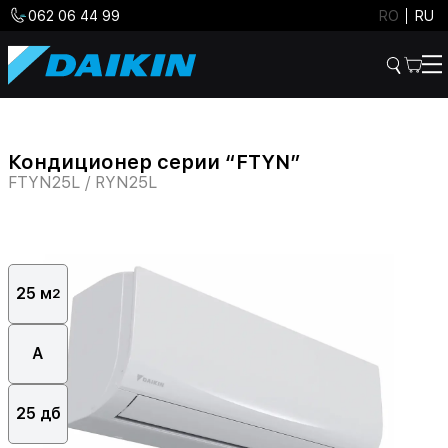
062 06 44 99
RO
RU
Кондиционер серии “FTYN”
FTYN25L / RYN25L
25 м
2
А
25 дб