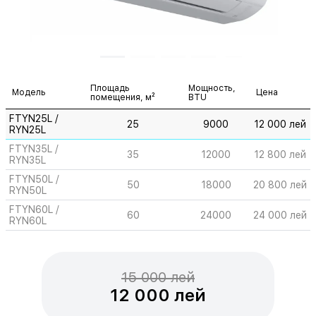
Площадь
Мощность,
Модель
Цена
помещения, м²
BTU
FTYN25L /
25
9000
12 000 лей
RYN25L
FTYN35L /
35
12000
12 800 лей
RYN35L
FTYN50L /
50
18000
20 800 лей
RYN50L
FTYN60L /
60
24000
24 000 лей
RYN60L
15 000 лей
12 000 лей