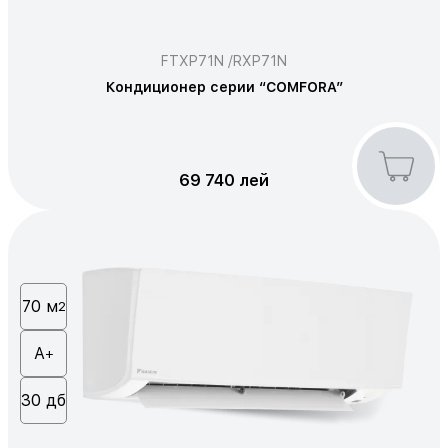
FTXP71N /RXP71N
Кондиционер серии “COMFORA”
69 740 лей
70 м
2
А
+
30 дб