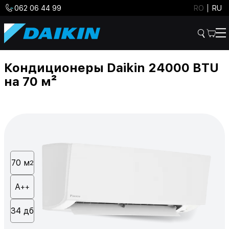
062 06 44 99
RO
RU
Кондиционеры Daikin 24000 BTU
на 70 м²
70 м
2
А
++
34 дб