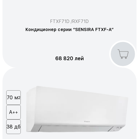
FTXF71D /RXF71D
Кондиционер серии “SENSIRA FTXF-A”
68 820 лей
70 м
2
А
++
38 дб