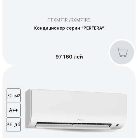
FTXM71R /RXM71R9
Кондиционер серии “PERFERA”
97 160 лей
70 м
2
А
++
36 дб