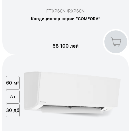
FTXP60N /RXP60N
Кондиционер серии “COMFORA”
58 100 лей
60 м
2
А
+
30 дб