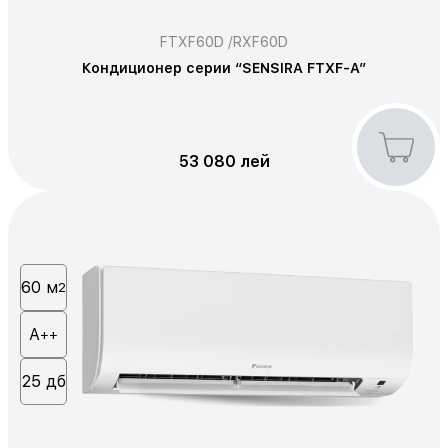
FTXF60D /RXF60D
Кондиционер серии “SENSIRA FTXF-A”
53 080 лей
60 м
2
А
++
25 дб